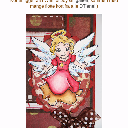
Kortet ligger alt i Whiff of Joy sitt
galleri
, sammen med
mange flotte kort fra alle
DT'ene
!:)