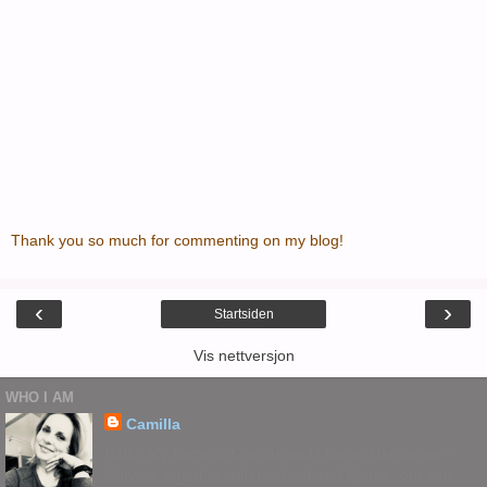
Thank you so much for commenting on my blog!
‹
›
Startsiden
Vis nettversjon
WHO I AM
Camilla
Hello! My name is Camilla and I live in Hardanger -
Norway, together with my husband Bjarne, our son