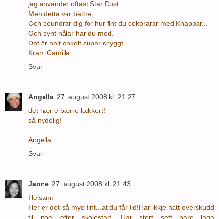
jag använder oftast Star Dust...
Men detta var bättre.
Och beundrar dig för hur fint du dekorarar med Knappar...
Och pynt nålar har du med.
Det är helt enkelt super snyggt.
Kram Camilla
Svar
Angella
27. august 2008 kl. 21:27
det hær e bærre lækkert!
så nydelig!
Angella
Svar
Janne
27. august 2008 kl. 21:43
Heisann
Her er det så mye fint...at du får tid!Har ikkje hatt overskudd
til noe etter skolestart. Har stort sett bare laga