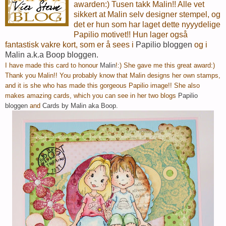
awarden:) Tusen takk Malin!! Alle vet
sikkert at Malin selv designer stempel, og
det er hun som har laget dette nyyydelige
Papilio motivet!! Hun lager også
fantastisk vakre kort, som er å sees i
Papilio bloggen
og i
Malin a.k.a Boop bloggen.
I have made this card to honour
Malin
!:) She gave me this great award:)
Thank you Malin!! You probably know that Malin designs her own stamps,
and it is she who has made this gorgeous Papilio image!! She also
makes amazing cards, which you can see in her two blogs
Papilio
bloggen
and
Cards by Malin aka Boop.