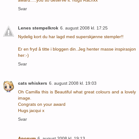
award.....you so deserve it. hugs Rachxx
Svar
Lenes stempelkrok
6. august 2008 kl. 17:25
Nydelig kort du har lagd med superskjønne stempler!!
Er en fryd å titte i bloggen din..Jeg henter masse inspirasjon
her:-)
Svar
cats whiskers
6. august 2008 kl. 19:03
Oh Camilla this is Beautiful what great colours and a lovely
image.
Congrats on your award
Hugs jacqui x
Svar
Anonym
6. august 2008 kl. 19:13