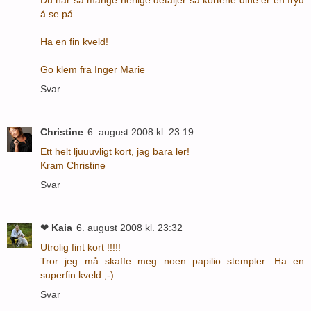
Du har så mange herlige detaljer så kortene dine er en fryd
å se på
Ha en fin kveld!
Go klem fra Inger Marie
Svar
Christine
6. august 2008 kl. 23:19
Ett helt ljuuuvligt kort, jag bara ler!
Kram Christine
Svar
❤ Kaia
6. august 2008 kl. 23:32
Utrolig fint kort !!!!!
Tror jeg må skaffe meg noen papilio stempler. Ha en
superfin kveld ;-)
Svar