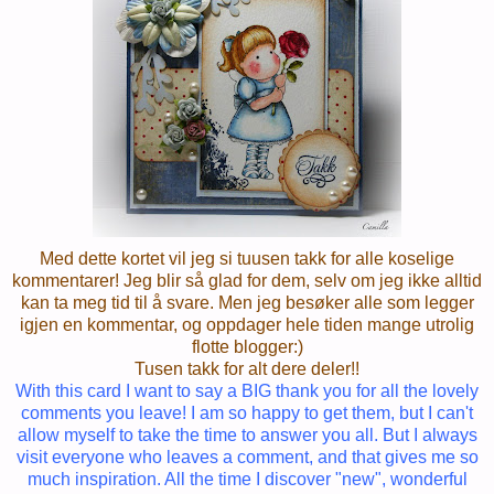
Med dette kortet vil jeg si tuusen takk for alle koselige
kommentarer! Jeg blir så glad for dem, selv om jeg ikke alltid
kan ta meg tid til å svare. Men jeg besøker alle som legger
igjen en kommentar, og oppdager hele tiden mange utrolig
flotte blogger:)
Tusen takk for alt dere deler!!
With this card I want to say a BIG thank you for all the lovely
comments you leave! I am so happy to get them, but I can't
allow myself to take the time to answer you all. But I always
visit everyone who leaves a comment, and that gives me so
much inspiration. All the time I discover "new", wonderful