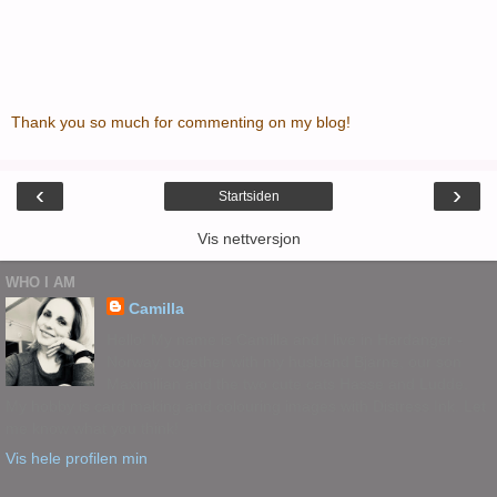
Thank you so much for commenting on my blog!
‹
›
Startsiden
Vis nettversjon
WHO I AM
Camilla
Hello! My name is Camilla and I live in Hardanger -
Norway, together with my husband Bjarne, our son
Maximilian and the two cute cats Hasse and Ludde.
My hobby is card making and colouring images with Distress Ink. Let
me know what you think!
Vis hele profilen min