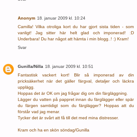
Anonym
18. januar 2009 kl. 10:24
Camilla! Vilka otroliga kort du har gjort sista tiden - som
vanligt! Jag sitter här helt glad och imponerad! :D
Underbara! Du har något att hämta i min blogg..! :) Kram!
Svar
Gunilla/Nilla
18. januar 2009 kl. 10:51
Fantastisk vackert kort! Blir så imponerad av din
pricksäkerhet när det gäller färgval, detaljer och läckra
upplägg.
Hoppas det är OK om jag frågar dig om din färgläggning.
Lägger du vatten på pappret innan du färglägger eller spär
du färgen samtidigt som du färglägger? Hoppas att du
förstår vad jag menar.
Tycker det är svårt att få till det med mina distresser.
Kram och ha en skön söndag/Gunilla