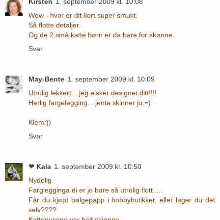
Kirsten
1. september 2009 kl. 10:08
Wow - hvor er dit kort super smukt.
Så flotte detaljer.
Og de 2 små katte børn er da bare for skønne.
Svar
May-Bente
1. september 2009 kl. 10:09
Utrolig lekkert....jeg elsker designet ditt!!!!
Herlig fargelegging....jenta skinner jo:=)
Klem:))
Svar
❤ Kaia
1. september 2009 kl. 10:50
Nydelig.
Farglegginga di er jo bare så utrolig flott.....
Får du kjøpt bølgepapp i hobbybutikker, eller lager du det
selv????
Kattepusene var helt skjønne...