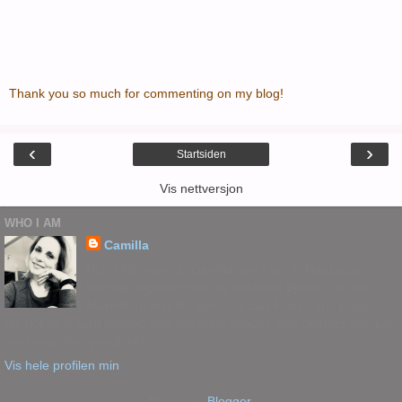
Thank you so much for commenting on my blog!
‹
›
Startsiden
Vis nettversjon
WHO I AM
Camilla
Hello! My name is Camilla and I live in Hardanger -
Norway, together with my husband Bjarne, our son
Maximilian and the two cute cats Hasse and Ludde.
My hobby is card making and colouring images with Distress Ink. Let
me know what you think!
Vis hele profilen min
Drevet av
Blogger
.