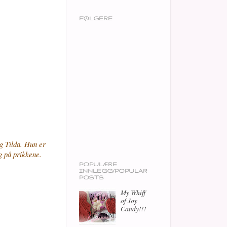
FØLGERE
g Tilda. Hun er
og på prikkene.
POPULÆRE
INNLEGG/POPULAR
POSTS
My Whiff
of Joy
Candy!!!