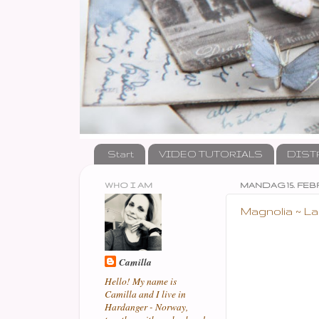
Start
VIDEO TUTORIALS
DIST
WHO I AM
MANDAG 15. FEBR
Magnolia ~ L
Camilla
Hello! My name is
Camilla and I live in
Hardanger - Norway,