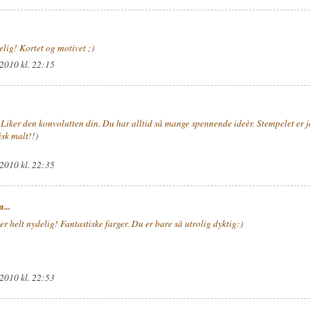
elig! Kortet og motivet ;)
 2010 kl. 22:15
! Liker den konvolutten din. Du har alltid så mange spennende ideèr. Stempelet er j
isk malt!!)
 2010 kl. 22:35
a...
r helt nydelig! Fantastiske farger. Du er bare så utrolig dyktig:)
 2010 kl. 22:53