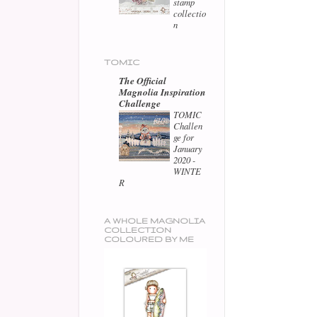
stamp
collectio
n
TOMIC
The Official
Magnolia Inspiration
Challenge
TOMIC
Challen
ge for
January
2020 -
WINTE
R
A WHOLE MAGNOLIA
COLLECTION
COLOURED BY ME