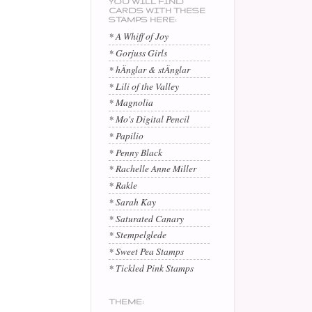
YOU WILL FIND
CARDS WITH THESE
STAMPS HERE:
* A Whiff of Joy
* Gorjuss Girls
* hÄnglar & stÄnglar
* Lili of the Valley
* Magnolia
* Mo's Digital Pencil
* Papilio
* Penny Black
* Rachelle Anne Miller
* Rakle
* Sarah Kay
* Saturated Canary
* Stempelglede
* Sweet Pea Stamps
* Tickled Pink Stamps
THEME: