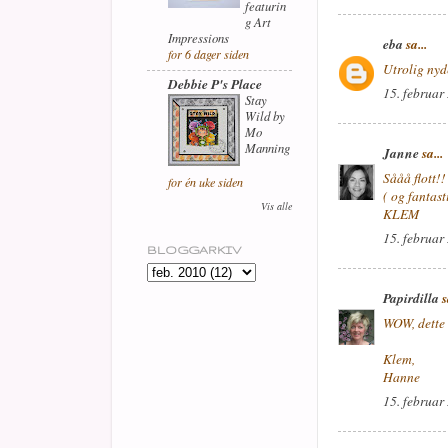
featurin
g Art
Impressions
eba
sa...
for 6 dager siden
Utrolig nyd
Debbie P's Place
15. februar
Stay
Wild by
Mo
Manning
Janne
sa...
Sååå flott!
for én uke siden
( og fantast
Vis alle
KLEM
15. februar
BLOGGARKIV
Papirdilla
s
WOW, dette e
Klem,
Hanne
15. februar