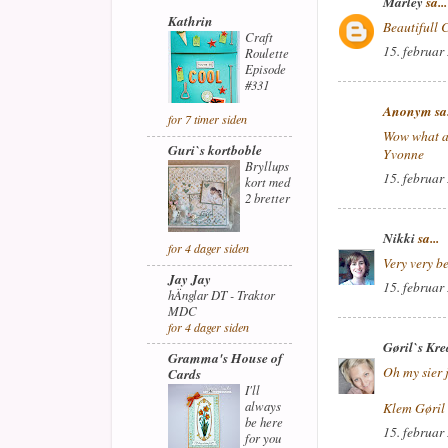
Marley
sa...
Kathrin
Beautifull 
Craft
15. februar
Roulette
Episode
#331
Anonym sa.
for 7 timer siden
Wow what a 
Guri`s kortboble
Yvonne
Bryllups
15. februar
kort med
2 bretter
Nikki
sa...
for 4 dager siden
Very very be
Jay Jay
15. februar
hÄnglar DT - Traktor
MDC
for 4 dager siden
Gøril`s Kre
Gramma's House of
Oh my sier j
Cards
I'll
always
Klem Gøril
be here
15. februar
for you