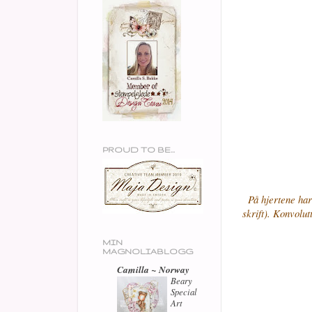
PROUD TO BE...
På hjertene ha
skrift). Konvolu
MIN
MAGNOLIABLOGG
Camilla ~ Norway
Beary
Special
Art