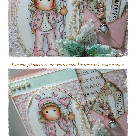
Kantene på papirene er svertet med Distress Ink, walnut stain.