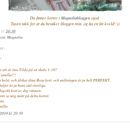
Du finner kortet i
Magnoliabloggen
også.
Tusen takk for at du besøker bloggen min, og ha en fin kveld!:))
a
kl.
20:30
ort
,
Magnolia
er:
..
r söt är inte Tilda på en skala 1-10?
 Camilla!!!
m helst, och älskar dina Rosa kort, och målningen är ju helt PERFEKT.
aljer är ju bara såå otroliga.
Magiskt kort av dig vännen.
nte se mig mätt på detta kortet.
int.
illa
 2010 kl. 20:50