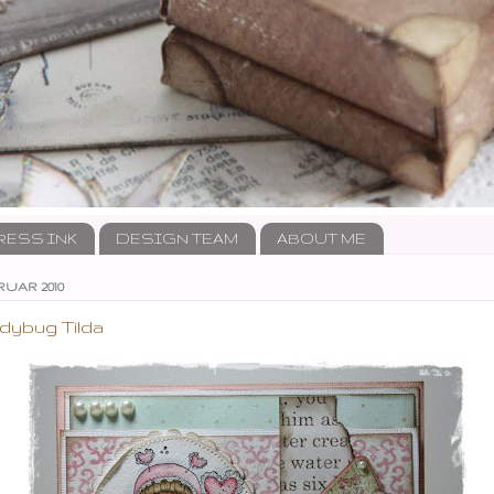
RESS INK
DESIGN TEAM
ABOUT ME
UAR 2010
adybug Tilda