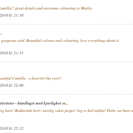
Camilla!! great details and awesome colouring xx Marley
 2010 kl. 21:38
..
gorgeous card. Beautiful colours and colouring, love everything about it
 2010 kl. 21:53
autiful Camilla - a feast for the eyes!!
 2010 kl. 22:00
ativiteter - håndlaget med kjærlighet
sa...
eg bare! Bedårende kort i utrolig vakre farger! Jeg er helt måløs! Dette var bare u
 2010 kl. 22:12