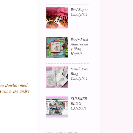
WoJ Super
Candy!!:)
WoJ~ First
Anniversar
y Blog
Hop!!!
Sarah Kay
Blog
Candy!!:)
nni Bowlin (med
a Prima. De andre
SUMMER
BLOG
CANDY!!