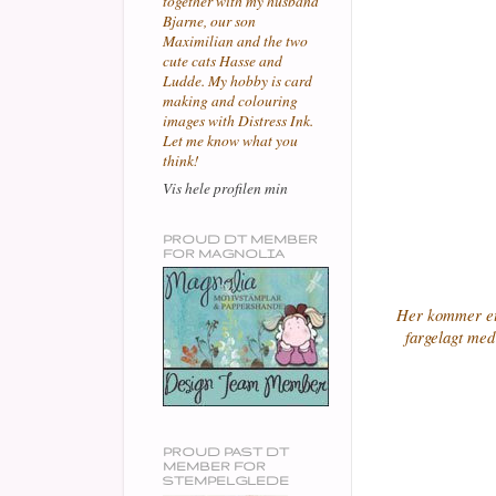
together with my husband
Bjarne, our son
Maximilian and the two
cute cats Hasse and
Ludde. My hobby is card
making and colouring
images with Distress Ink.
Let me know what you
think!
Vis hele profilen min
PROUD DT MEMBER
FOR MAGNOLIA
Her kommer et 
fargelagt med 
PROUD PAST DT
MEMBER FOR
STEMPELGLEDE