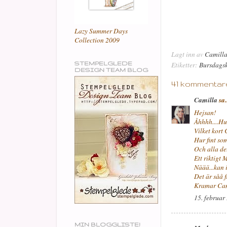
Lazy Summer Days
Collection 2009
Lagt inn av
Camill
STEMPELGLEDE
Etiketter:
Bursdagsk
DESIGN TEAM BLOG
41 kommentar
Camilla
sa.
Hejsan!
Åhhhh....Hu
Vilket kort
Hur fint so
Och alla det
Ett riktigt 
Näää...kan i
Det är såå f
Kramar Cam
15. februar
MIN BLOGGLISTE!