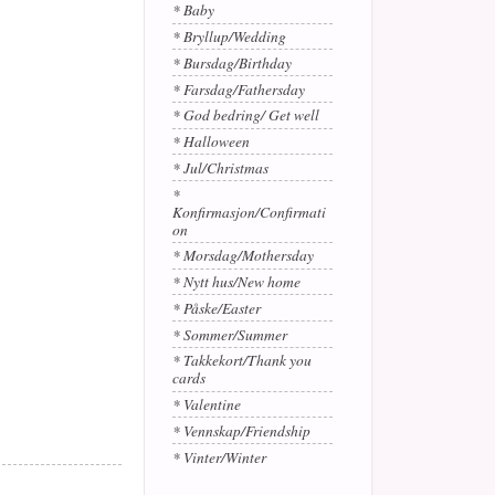
* Baby
* Bryllup/Wedding
* Bursdag/Birthday
* Farsdag/Fathersday
* God bedring/ Get well
* Halloween
* Jul/Christmas
*
Konfirmasjon/Confirmati
on
* Morsdag/Mothersday
* Nytt hus/New home
* Påske/Easter
* Sommer/Summer
* Takkekort/Thank you
cards
* Valentine
* Vennskap/Friendship
* Vinter/Winter