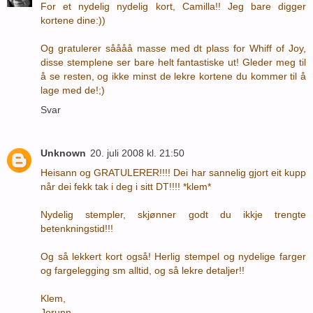
For et nydelig nydelig kort, Camilla!! Jeg bare digger
kortene dine:))
Og gratulerer såååå masse med dt plass for Whiff of Joy,
disse stemplene ser bare helt fantastiske ut! Gleder meg til
å se resten, og ikke minst de lekre kortene du kommer til å
lage med de!;)
Svar
Unknown
20. juli 2008 kl. 21:50
Heisann og GRATULERER!!!! Dei har sannelig gjort eit kupp
når dei fekk tak i deg i sitt DT!!!! *klem*
Nydelig stempler, skjønner godt du ikkje trengte
betenkningstid!!!
Og så lekkert kort også! Herlig stempel og nydelige farger
og fargelegging sm alltid, og så lekre detaljer!!
Klem,
Jorunn