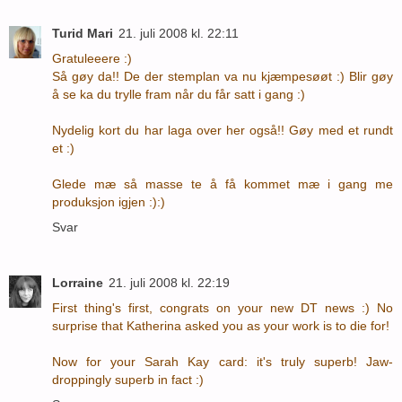
Turid Mari
21. juli 2008 kl. 22:11
Gratuleeere :)
Så gøy da!! De der stemplan va nu kjæmpesøøt :) Blir gøy
å se ka du trylle fram når du får satt i gang :)
Nydelig kort du har laga over her også!! Gøy med et rundt
et :)
Glede mæ så masse te å få kommet mæ i gang me
produksjon igjen :):)
Svar
Lorraine
21. juli 2008 kl. 22:19
First thing's first, congrats on your new DT news :) No
surprise that Katherina asked you as your work is to die for!
Now for your Sarah Kay card: it's truly superb! Jaw-
droppingly superb in fact :)