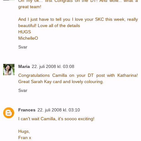
Oh my ok... first Congrats on the DT! And wow... what a
great team!
And I just have to tell you I love your SKC this week, really
beautiful! Love all of the details
HUGS
MichelleO
Svar
Maria
22. juli 2008 kl. 03:08
Congratulations Camilla on your DT post with Katharina!
Great Sarah Kay card and lovely colouring.
Svar
Frances
22. juli 2008 kl. 03:10
I can't wait Camilla, it's soooo exciting!
Hugs,
Fran x